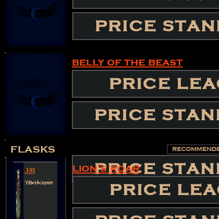
PRICE STA
belly of the beast
PRICE LE
PRICE LE
PRICE STA
PRICE STA
flasks
PRICE STA
lion's roar
PRICE LE